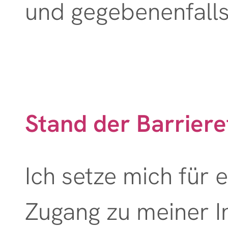
und gegebenenfalls 
natürliche
Hormonbehandlung
Akupunktur
Stand der Barriere
Ohrakupunktur
Physiokeybehandlung
Ich setze mich für 
Zugang zu meiner In
Injektionstherapie