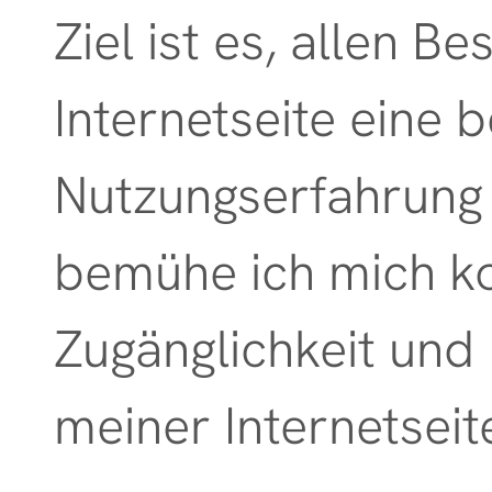
Ziel ist es, allen 
Kräutertherapie
Internetseite eine 
Homöopathie
Nutzungserfahrung 
Kinesiologie
bemühe ich mich kon
Zugänglichkeit und 
Pulsdiagnostik /
Zungendiagnostik
meiner Internetseit