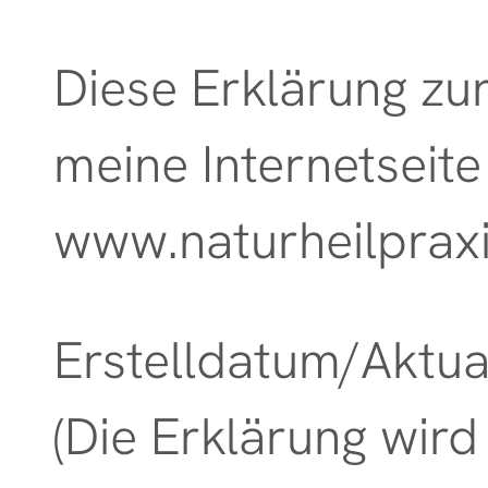
Naturheilkunde für Kin
Diese Erklärung zur 
meine Internetseite
Individuelle
Ernährungsberatung
www.naturheilpraxi
Raucherentwöhnung
Erstelldatum/Aktua
Stress - Burnout
(Die Erklärung wir