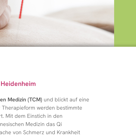
nbehandlung
lung
s Heidenheim
chen Medizin (TCM)
und blickt auf eine
er Therapieform werden bestimmte
Zungendiagnostik
t. Mit dem Einstich in den
inesischen Medizin das Qi
Ursache von Schmerz und Krankheit