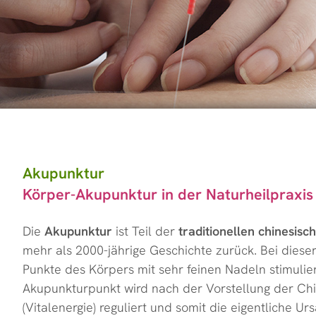
Stress - Burnout
natürliche Hormo
Akupunktur
Ohrakupunktur
Physiokeybehand
Injektionstherapie
Akupunktur
Kräutertherapie
Körper-Akupunktur in der Naturheilpraxi
Homöopathie
Kinesiologie
Die
Akupunktur
ist Teil der
traditionellen chinesis
mehr als 2000-jährige Geschichte zurück. Bei dies
Pulsdiagnostik / 
Punkte des Körpers mit sehr feinen Nadeln stimulier
Akupunkturpunkt wird nach der Vorstellung der Ch
(Vitalenergie) reguliert und somit die eigentliche 